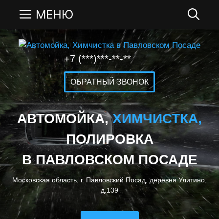
Перейти
МЕНЮ
к
содержимому
+7 (***)***-**-**
ОБРАТНЫЙ ЗВОНОК
АВТОМОЙКА,
ХИМЧИСТКА,
ПОЛИРОВКА
В ПАВЛОВСКОМ ПОСАДЕ
Московская область, г. Павловский Посад, деревня Улитино,
д.139